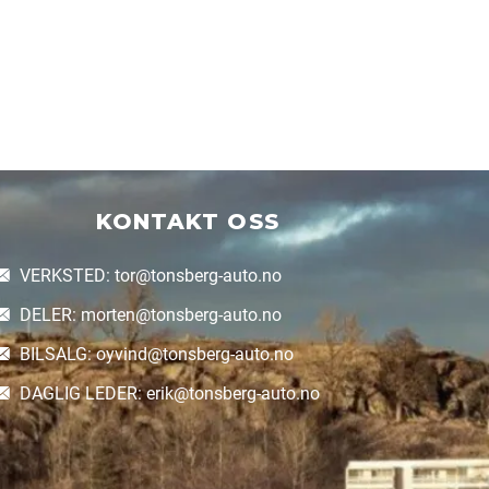
KONTAKT OSS
VERKSTED: tor@tonsberg-auto.no
DELER: morten@tonsberg-auto.no
BILSALG: oyvind@tonsberg-auto.no
DAGLIG LEDER: erik@tonsberg-auto.no