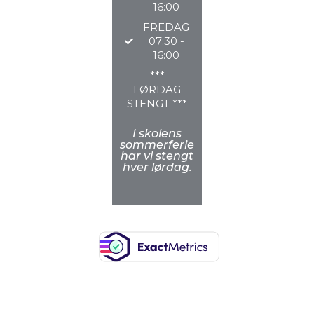
16:00
FREDAG
07:30 -
16:00
***
LØRDAG
STENGT ***
I skolens
sommerferie
har vi stengt
hver lørdag.