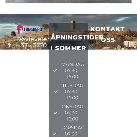
KONTAKT
ÅPNINGSTIDER
Døvleveien
OSS
37 - 3170
I SOMMER
Sem
VERKSTE
D
33 34 97
MANDAG
DELER
97
07:30 -
BILSALG
16:00
TIRSDAG
@TØNSBERGAU
07:30 -
16:00
2026
ONSDAG
07:30 -
16:00
TORSDAG
07:30 -