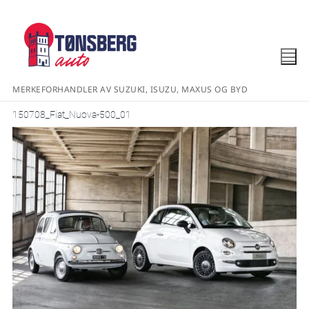
MERKEFORHANDLER AV SUZUKI, ISUZU, MAXUS OG BYD
150708_Fiat_Nuova-500_01