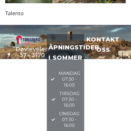
Talento
KONTAKT
ÅPNINGSTIDER
Døvleveien
OSS
37 - 3170
I SOMMER
Sem
VERKSTE
D
33 34 97
MANDAG
DELER
97
07:30 -
BILSALG
16:00
TIRSDAG
@TØNSBERGAU
07:30 -
16:00
2026
ONSDAG
07:30 -
16:00