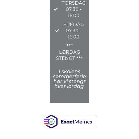
TORSDAG
07:30 -
16:00
FREDAG
07:30 -
16:00
***
LØRDAG
STENGT ***
I skolens
sommerferie
har vi stengt
hver lørdag.