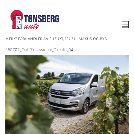
MERKEFORHANDLER AV SUZUKI, ISUZU, MAXUS OG BYD
160707_Fiat-Professional_Talento_04