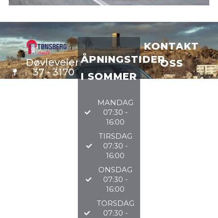
KONTAKT
ÅPNINGSTIDER
Døvleveien
OSS
37 - 3170
I SOMMER
Sem
VERKSTE
D
33 34 97
MANDAG
DELER
97
07:30 -
BILSALG
16:00
TIRSDAG
@TØNSBERGAU
07:30 -
16:00
2026
ONSDAG
07:30 -
16:00
TORSDAG
07:30 -