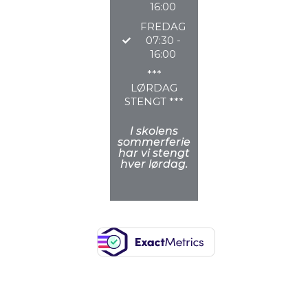
16:00
FREDAG
07:30 -
16:00
***
LØRDAG
STENGT ***
I skolens
sommerferie
har vi stengt
hver lørdag.