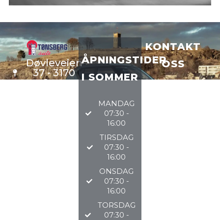
KONTAKT
ÅPNINGSTIDER
Døvleveien
OSS
37 - 3170
I SOMMER
Sem
VERKSTE
D
33 34 97
MANDAG
DELER
97
07:30 -
BILSALG
16:00
TIRSDAG
@TØNSBERGAU
07:30 -
16:00
2026
ONSDAG
07:30 -
16:00
TORSDAG
07:30 -