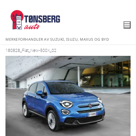
MERKEFORHANDLER AV SUZUKI, ISUZU, MAXUS OG BYD
180828_Fiat_New-500X_02