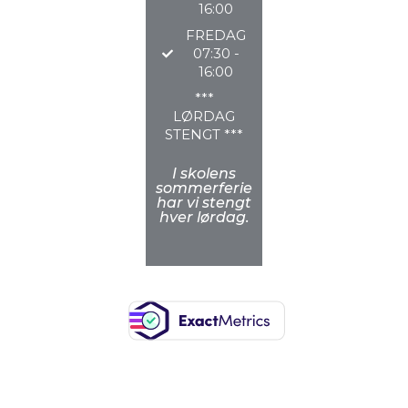
16:00
FREDAG
07:30 -
16:00
***
LØRDAG
STENGT ***
I skolens
sommerferie
har vi stengt
hver lørdag.