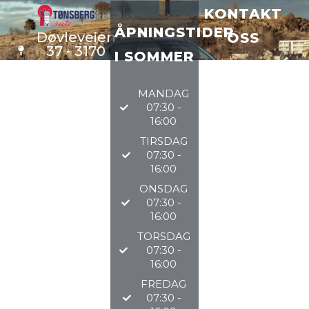
KONTAKT
ÅPNINGSTIDER
Døvleveien
OSS
37 - 3170
I SOMMER
Sem
VERKSTE
D
33 34 97
MANDAG
DELER
97
07:30 -
BILSALG
16:00
TIRSDAG
@TØNSBERGAU
07:30 -
16:00
2026
ONSDAG
07:30 -
16:00
TORSDAG
07:30 -
16:00
FREDAG
07:30 -