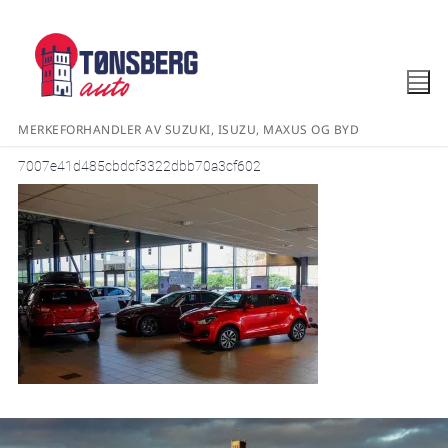
MERKEFORHANDLER AV SUZUKI, ISUZU, MAXUS OG BYD
7007e41d485cbdcf3322dbb70a3cf602