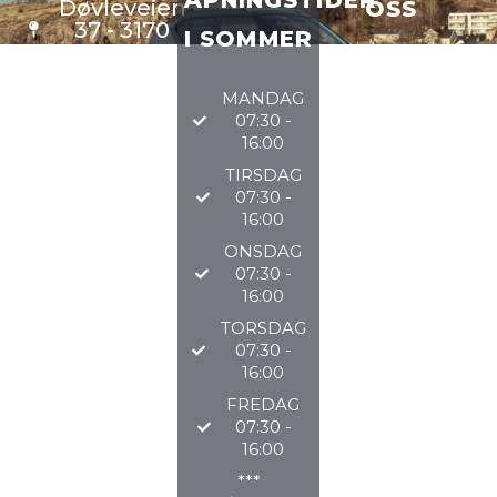
Døvleveien
OSS
37 - 3170
I SOMMER
Sem
VERKSTE
D
33 34 97
MANDAG
DELER
97
07:30 -
BILSALG
16:00
TIRSDAG
@TØNSBERGAU
07:30 -
16:00
2026
ONSDAG
07:30 -
16:00
TORSDAG
07:30 -
16:00
FREDAG
07:30 -
16:00
***