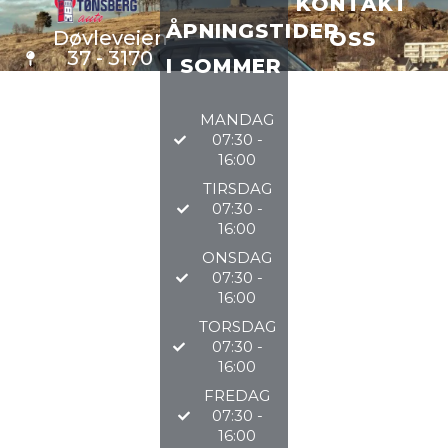
KONTAKT
ÅPNINGSTIDER
Døvleveien
OSS
37 - 3170
I SOMMER
Sem
VERKSTE
D
33 34 97
MANDAG
DELER
97
07:30 -
BILSALG
16:00
TIRSDAG
@TØNSBERGAU
07:30 -
16:00
2026
ONSDAG
07:30 -
16:00
TORSDAG
07:30 -
16:00
FREDAG
07:30 -
16:00