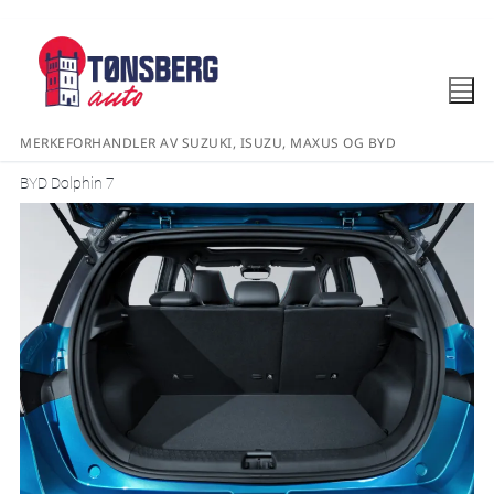
MERKEFORHANDLER AV SUZUKI, ISUZU, MAXUS OG BYD
BYD Dolphin 7