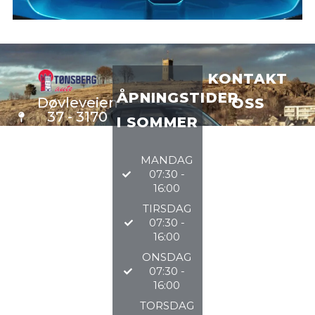
KONTAKT
ÅPNINGSTIDER
Døvleveien
OSS
37 - 3170
I SOMMER
Sem
VERKSTE
D
33 34 97
MANDAG
DELER
97
07:30 -
BILSALG
16:00
TIRSDAG
@TØNSBERGAU
07:30 -
16:00
2026
ONSDAG
07:30 -
16:00
TORSDAG