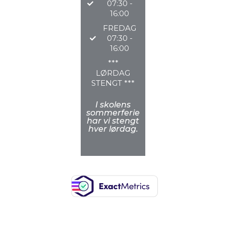
07:30 -
16:00
FREDAG
07:30 -
16:00
***
LØRDAG
STENGT ***
I skolens
sommerferie
har vi stengt
hver lørdag.