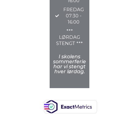
16:00
FREDAG
07:30 -
16:00
***
LØRDAG
STENGT ***
I skolens
sommerferie
har vi stengt
hver lørdag.