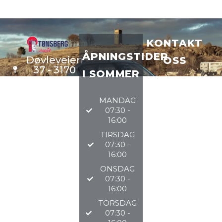
KONTAKT
ÅPNINGSTIDER
Døvleveien
OSS
37 - 3170
I SOMMER
Sem
VERKSTE
D
33 34 97
MANDAG
DELER
97
07:30 -
BILSALG
16:00
TIRSDAG
@TØNSBERGAU
07:30 -
16:00
2026
ONSDAG
07:30 -
16:00
TORSDAG
07:30 -