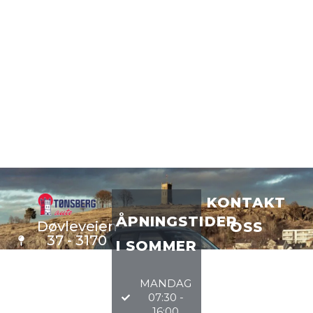
KONTAKT
ÅPNINGSTIDER
Døvleveien
OSS
37 - 3170
I SOMMER
Sem
VERKSTE
D
33 34 97
MANDAG
DELER
97
07:30 -
BILSALG
16:00