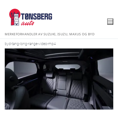
MERKEFORHANDLER AV SUZUKI, ISUZU, MAXUS OG BYD
byd-tang-long-range-video-mp4