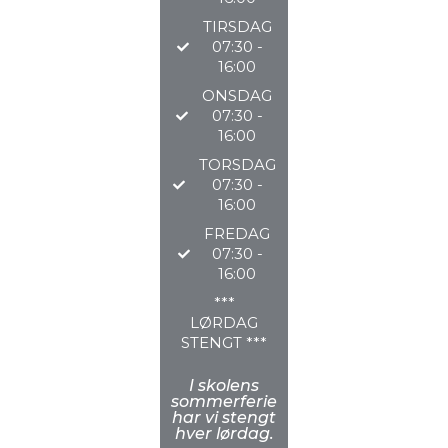
TIRSDAG
@TØNSBERGAU
07:30 -
16:00
2026
ONSDAG
07:30 -
16:00
TORSDAG
07:30 -
16:00
FREDAG
07:30 -
16:00
***
LØRDAG
STENGT ***
I skolens
sommerferie
har vi stengt
hver lørdag.