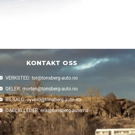
KONTAKT OSS
VERKSTED: tor@tonsberg-auto.no
DELER: morten@tonsberg-auto.no
BILSALG: oyvind@tonsberg-auto.no
DAGLIG LEDER: erik@tonsberg-auto.no