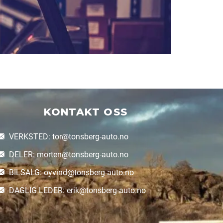
KONTAKT OSS
VERKSTED: tor@tonsberg-auto.no
DELER: morten@tonsberg-auto.no
BILSALG: oyvind@tonsberg-auto.no
DAGLIG LEDER: erik@tonsberg-auto.no