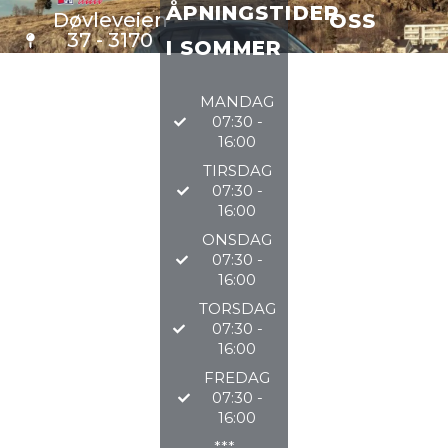
ÅPNINGSTIDER
Døvleveien
OSS
37 - 3170
I SOMMER
Sem
VERKSTE
D
33 34 97
MANDAG
DELER
97
07:30 -
BILSALG
16:00
TIRSDAG
@TØNSBERGAU
07:30 -
16:00
2026
ONSDAG
07:30 -
16:00
TORSDAG
07:30 -
16:00
FREDAG
07:30 -
16:00
***