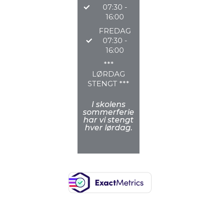
07:30 -
16:00
FREDAG
07:30 -
16:00
***
LØRDAG
STENGT ***
I skolens
sommerferie
har vi stengt
hver lørdag.