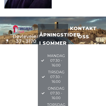
KONTAKT
ÅPNINGSTIDER
Døvleveien
OSS
37 - 3170
I SOMMER
Sem
VERKSTE
D
33 34 97
MANDAG
DELER
97
07:30 -
BILSALG
16:00
TIRSDAG
@TØNSBERGAU
07:30 -
16:00
2026
ONSDAG
07:30 -
16:00
TORSDAG