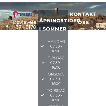
KONTAKT
ÅPNINGSTIDER
Døvleveien
OSS
37 - 3170
I SOMMER
Sem
VERKSTE
D
33 34 97
MANDAG
DELER
97
07:30 -
BILSALG
16:00
TIRSDAG
@TØNSBERGAU
07:30 -
16:00
2026
ONSDAG
07:30 -
16:00
TORSDAG
07:30 -
16:00