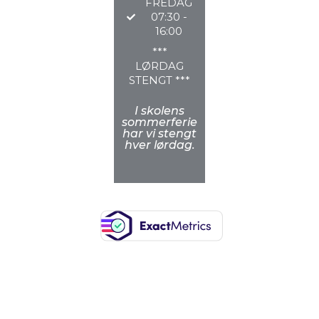
FREDAG
07:30 -
16:00
***
LØRDAG
STENGT ***
I skolens
sommerferie
har vi stengt
hver lørdag.