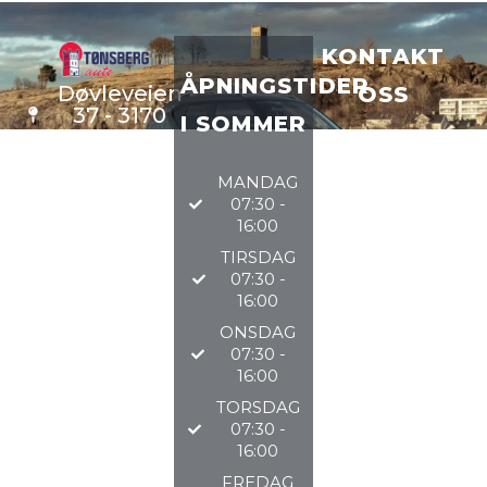
KONTAKT
ÅPNINGSTIDER
Døvleveien
OSS
37 - 3170
I SOMMER
Sem
VERKSTE
D
33 34 97
MANDAG
DELER
97
07:30 -
BILSALG
16:00
TIRSDAG
@TØNSBERGAU
07:30 -
16:00
2026
ONSDAG
07:30 -
16:00
TORSDAG
07:30 -
16:00
FREDAG