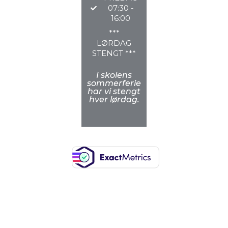
07:30 -
16:00
***
LØRDAG
STENGT ***
I skolens
sommerferie
har vi stengt
hver lørdag.