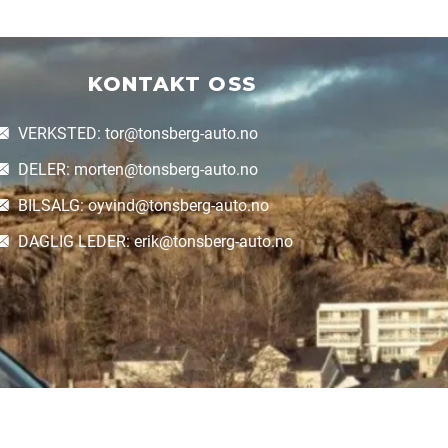
KONTAKT OSS
VERKSTED: tor@tonsberg-auto.no
DELER: morten@tonsberg-auto.no
BILSALG: oyvind@tonsberg-auto.no
DAGLIG LEDER: erik@tonsberg-auto.no