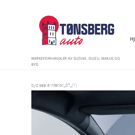
H
MERKEFORHANDLER AV SUZUKI, ISUZU, MAXUS OG
BYD
byd seal e Interior_07_(1)