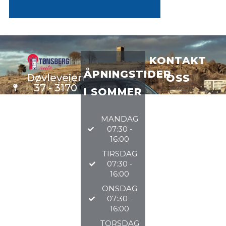
KONTAKT
ÅPNINGSTIDER
Døvleveien
OSS
37 - 3170
I SOMMER
Sem
VERKSTE
D
33 34 97
MANDAG
DELER
97
07:30 -
BILSALG
16:00
TIRSDAG
@TØNSBERGAU
07:30 -
16:00
2026
ONSDAG
07:30 -
16:00
TORSDAG