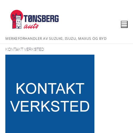
MERKEFORHANDLER AV SUZUKI, ISUZU, MAXUS OG BYD
KONTAKT VERKSTED