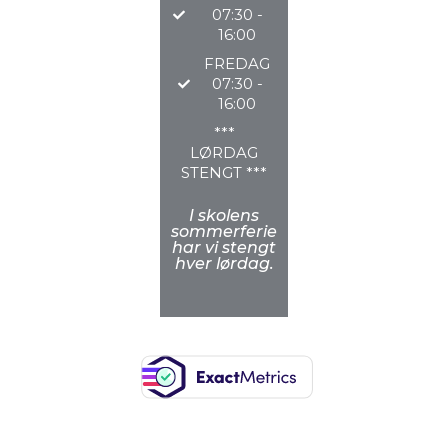
07:30 -
16:00
FREDAG
07:30 -
16:00
***
LØRDAG
STENGT ***
I skolens
sommerferie
har vi stengt
hver lørdag.