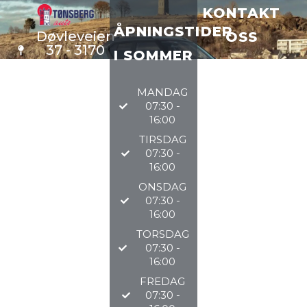
KONTAKT
ÅPNINGSTIDER
Døvleveien
OSS
37 - 3170
I SOMMER
Sem
VERKSTE
D
33 34 97
MANDAG
DELER
97
07:30 -
BILSALG
16:00
TIRSDAG
@TØNSBERGAU
07:30 -
16:00
2026
ONSDAG
07:30 -
16:00
TORSDAG
07:30 -
16:00
FREDAG
07:30 -