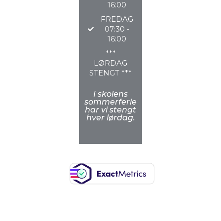
16:00
FREDAG
07:30 -
16:00
***
LØRDAG
STENGT ***
I skolens
sommerferie
har vi stengt
hver lørdag.