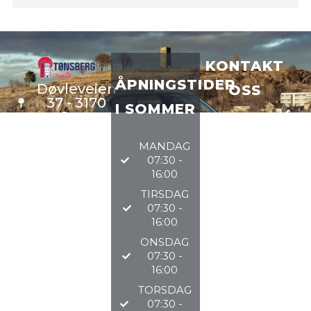
KONTAKT
ÅPNINGSTIDER
Døvleveien
OSS
37 - 3170
I SOMMER
Sem
VERKSTE
D
33 34 97
MANDAG
DELER
97
07:30 -
BILSALG
16:00
TIRSDAG
@TØNSBERGAU
07:30 -
16:00
2026
ONSDAG
07:30 -
16:00
TORSDAG
07:30 -