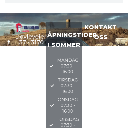
KONTAKT
ÅPNINGSTIDER
Døvleveien
OSS
37 - 3170
I SOMMER
Sem
VERKSTE
D
33 34 97
MANDAG
DELER
97
07:30 -
BILSALG
16:00
TIRSDAG
@TØNSBERGAU
07:30 -
16:00
2026
ONSDAG
07:30 -
16:00
TORSDAG
07:30 -