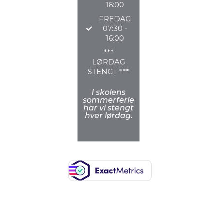
16:00
FREDAG
07:30 -
16:00
***
LØRDAG
STENGT ***
I skolens
sommerferie
har vi stengt
hver lørdag.