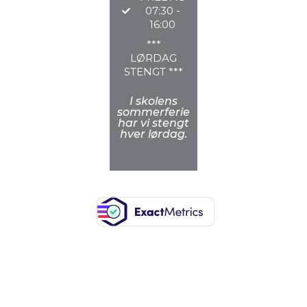
07:30 -
16:00
***
LØRDAG
STENGT ***
I skolens
sommerferie
har vi stengt
hver lørdag.