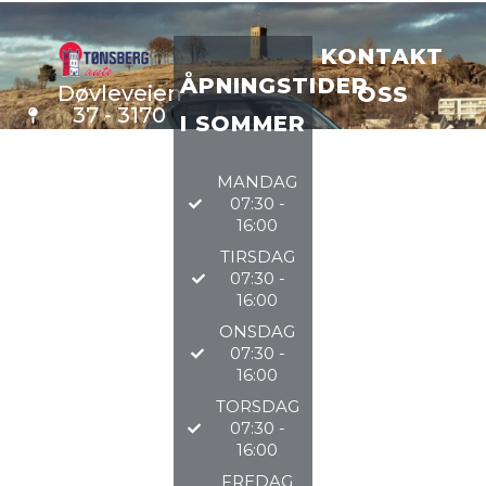
KONTAKT
ÅPNINGSTIDER
Døvleveien
OSS
37 - 3170
I SOMMER
Sem
VERKSTE
D
33 34 97
MANDAG
DELER
97
07:30 -
BILSALG
16:00
TIRSDAG
@TØNSBERGAU
07:30 -
16:00
2026
ONSDAG
07:30 -
16:00
TORSDAG
07:30 -
16:00
FREDAG