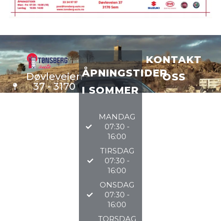
KONTAKT
ÅPNINGSTIDER
Døvleveien
OSS
37 - 3170
I SOMMER
Sem
VERKSTE
D
33 34 97
MANDAG
DELER
97
07:30 -
BILSALG
16:00
TIRSDAG
@TØNSBERGAU
07:30 -
16:00
2026
ONSDAG
07:30 -
16:00
TORSDAG