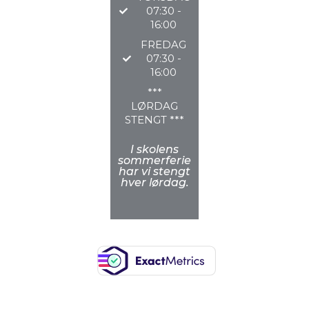
07:30 -
16:00
FREDAG
07:30 -
16:00
***
LØRDAG
STENGT ***
I skolens
sommerferie
har vi stengt
hver lørdag.