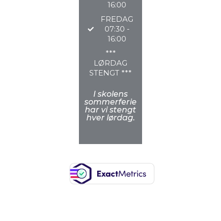
16:00
FREDAG
07:30 -
16:00
***
LØRDAG
STENGT ***
I skolens
sommerferie
har vi stengt
hver lørdag.