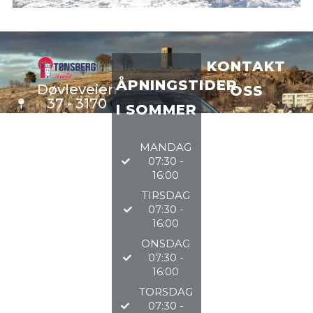
KONTAKT
ÅPNINGSTIDER
Døvleveien
OSS
37 - 3170
I SOMMER
Sem
VERKSTE
D
33 34 97
MANDAG
DELER
97
07:30 -
BILSALG
16:00
TIRSDAG
@TØNSBERGAU
07:30 -
16:00
2026
ONSDAG
07:30 -
16:00
TORSDAG
07:30 -