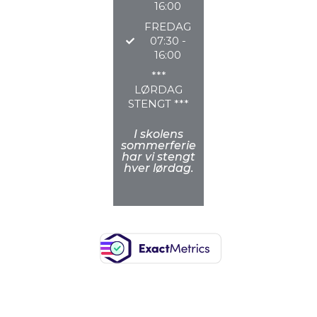
16:00
FREDAG
07:30 -
16:00
***
LØRDAG
STENGT ***
I skolens
sommerferie
har vi stengt
hver lørdag.