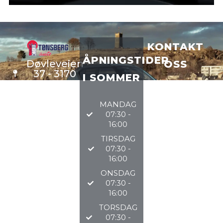
KONTAKT
ÅPNINGSTIDER
Døvleveien
OSS
37 - 3170
I SOMMER
Sem
VERKSTE
D
33 34 97
MANDAG
DELER
97
07:30 -
BILSALG
16:00
TIRSDAG
@TØNSBERGAU
07:30 -
16:00
2026
ONSDAG
07:30 -
16:00
TORSDAG
07:30 -