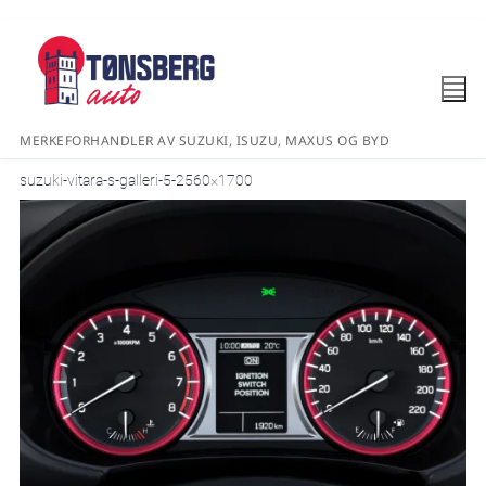
MERKEFORHANDLER AV SUZUKI, ISUZU, MAXUS OG BYD
suzuki-vitara-s-galleri-5-2560×1700