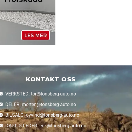
KONTAKT OSS
VERKSTED: tor@tonsberg-auto.no
DELER: morten@tonsberg-auto.no
BILSALG: oyvind@tonsberg-auto.no
DAGLIG LEDER: erik@tonsberg-auto.no