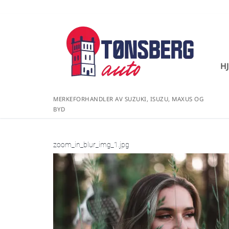
H
MERKEFORHANDLER AV SUZUKI, ISUZU, MAXUS OG
BYD
zoom_in_blur_img_1.jpg